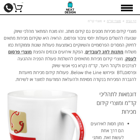
דף הבית
>
מוצרי קד"מ
>
מוצרי קד"מ
מוצרי קידום מכירות מכונים גם קידום מותג. זהו מונח המתאר מהלכי שיווק
שנועדו להשלים פעולות יחסי ציבור ופרסום. הראיה היא שקידום מכירות מתאים
לחיזוק המסרים הפרסומיים והשיווקיים באמצעות פעולות שונות וממוקדות כמו
משלוח
מתנות לחג לעובדים
, הפקת אירועים וכנסים והפצת
מוצרי פרסום
לעסק
. מוצרי קידום מכירות מתאימים להשלמת פעולת הפניה וההגעה
לצרכנים ולקהל היעד. קד"מ נקרא בפי אנשי שיווק
ופרסוםBTL ופירושו Below the Line. פעולות קידום מכירות מיועדות
להגברת המכירות בנקודה מסוימת ולהעלאת המודעות למוצר או לשירות.
דוגמאות לתהליכי
קד"מ ומוצרי קידום
מכירות
מתן חסות לאירועים
הם דרך אחת
לעשות זאת. מותגי