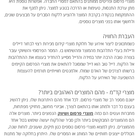
מוצרי פרסום ופריטים ממותגים בהתאם למסרי החברה. אפשרות נוספת היא
מתן ערכת התנסות, טעימות או הדרכה בנוגע למוצר. ניתן למנף את
ההתמקמות בנקודה בקרבת המוצר ולהציע ללקוח הסברים על מבצעים שונים,
ולחשוף אותו בפני מוצרים נוספים.
העברת החוויה
כשמתכוונים ליצור אירוע של חלוקת מוצרי קידום מכירות רצוי לבחור דיילים
ודיילות בעלי התלהבות מהמוצר ומהשימוש בו. המסר הפרסומי והשיווקי עובר
בצורה טובה הרבה יותר במידה והדייל מסייע להחדיר בעצמו את ההתלהבות
אל הלקוח. דייל טוב הוא דייל שמסוגל להתאים את מוצרי הפרסום הקיימים
ברשותו לצרכים של האדם שמולו. אלמנטים חווייתיים תורמים להעצמת
ההשפעה של האירוע על הלקוח.
מוצרי קד"מ - מהם המוצרים האהובים ביותר?
ישנם מספר רב של מוצרי פרסום. לכל אחד מהם היתרונות שלו. ניתן להשיג
בעצם כל דבר ולמתג אותו בהתאם לצורך. אביזרי מחשב, מחזיקי מפתחות,
מחברות ועטים הם כמה
מוצרי פרסום ושיווק
הנפוצים ביותר. מוצרים אלה
הם מהמוצרים המבוקשים ביותר ולכן סביר שהלקוח יעשה שימוש בכול אחד
מהמוצרים. ניתן למצוא מוצרי פרסום נוספים כגון תיקים, שעונים, לוחות שנה,
הכוללים ייצוגים חזותיים של המותג או המסרים שלו. היתרון בחלוקה של מתנות