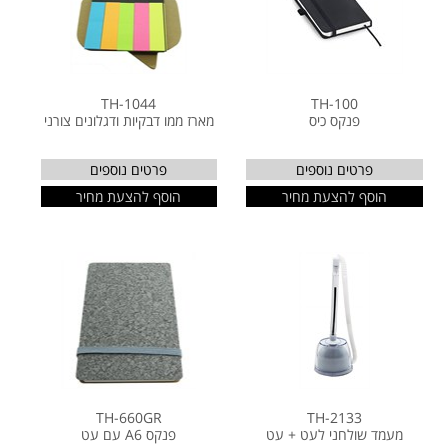
TH-1044
TH-100
פנקס כיס
מארז ממו דבקיות ודגלונים צורני
פרטים נוספים
פרטים נוספים
הוסף להצעת מחיר
הוסף להצעת מחיר
TH-660GR
TH-2133
מעמד שולחני לעט + עט
פנקס A6 עם עט