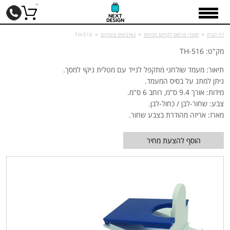
דף הבית
>
מוצרי פרסום לקידום מכירות
>
גאדג'טים וגימיקים
>
TH-516
מק"ט: TH-516
תיאור: מעמד שולחני מתקפל לנייד עם מטלית ניקוי למסך.
ניתן למתג על בסיס המעמד.
מידות: אורך 9.4 ס"מ, רוחב 6 ס"מ.
צבע: שחור-לבן / כחול-לבן.
מארז: אריזה מהודרת בצבע שחור.
הוסף להצעת מחיר