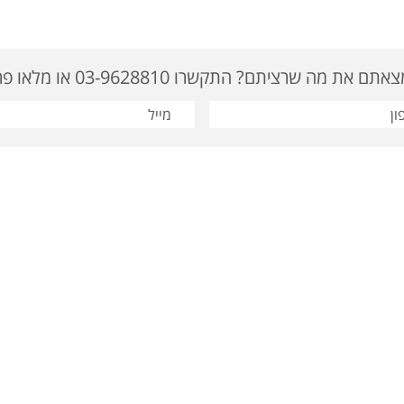
ם את מה שרציתם? התקשרו 03-9628810 או מלאו פרטים
: 03-9622919 | דוא"ל: tavor@tavor-ad.co.il
מוצרי קידום מכירות
|
מתנות לחגים
סום
|
מתנות לחג
|
מתנות לעובדים
|
מתנות לפסח
|
מתנה לחג
|
מוצרי פרסום ומתנות
|