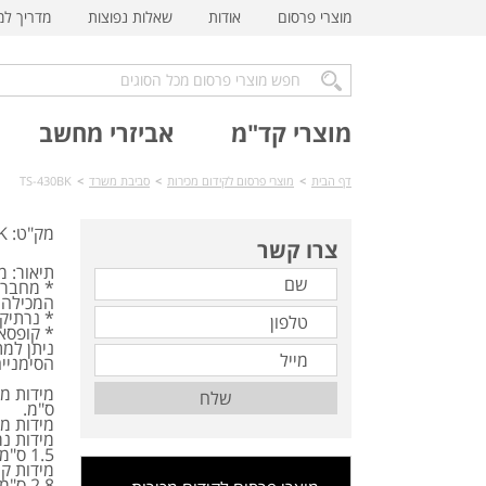
מוצרי פרסום
אודות
שאלות נפוצות
מדריך ל
מוצרי קד"מ
אביזרי מחשב
דף הבית
>
מוצרי פרסום לקידום מכירות
>
סביבת משרד
>
TS-430BK
מק"ט: TS-430BK
צרו קשר
תיאור: מ
* מחבר
המכילה 100 דפים.
* נרתיק
* קופסא
ניתן למ
הסימנייה
שלח
ס"מ.
מידות מחברת: אור
1.5 ס"מ.
2.8 ס"מ.