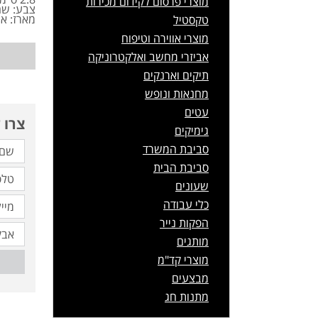
מוצרי פרסום לקידום מכירות
צבע: שח
מארז: א
טקסטיל
מוצרי אווירה וטיפוח
אביזרי מחשב ואלקטרוניקה
תיקים וארנקים
מחנאות ונופש
עטים
צרו 
גימיקים
סביבת המשרד
סביבת הבית
שעונים
כלי עבודה
הפקות נייר
מותגים
מוצרי קד"מ
מבצעים
מתנות חג