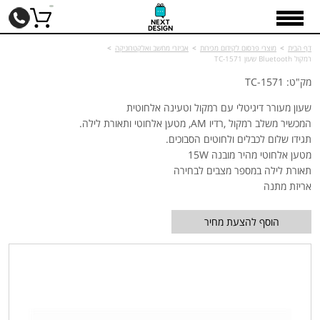
דף הבית
>
מוצרי פרסום לקידום מכירות
>
אביזרי מחשב ואלקטרוניקה
>
רמקול Bluetooth שעון TC-1571
מק"ט: TC-1571
שעון מעורר דיגיטלי עם רמקול וטעינה אלחוטית
המכשיר משלב רמקול ,רדיו AM, מטען אלחוטי ותאורת לילה.
תגידו שלום לכבלים ולחוטים הסבוכים.
מטען אלחוטי מהיר מובנה 15W
תאורת לילה במספר מצבים לבחירה
אריזת מתנה
הוסף להצעת מחיר