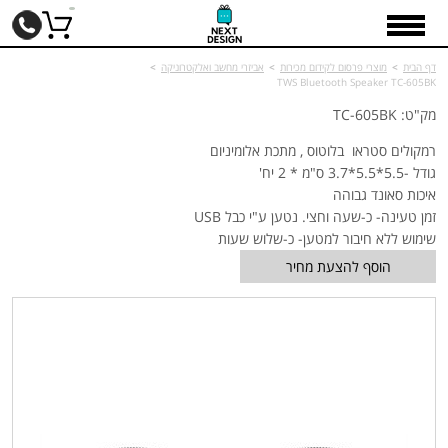
דף הבית
>
מוצרי פרסום לקידום מכירות
>
אביזרי מחשב ואלקטרוניקה
>
TWS Bluetooth Speaker TC-605BK
מק"ט: TC-605BK
רמקולים סטראו בלוטוס , מתכת אלומיניום
גודל -5.5*5.5*3.7 ס"מ * 2 יח'
איכות סאונד גבוהה
זמן טעינה- כ-שעה וחצי. נטען ע"י כבל USB
שימוש ללא חיבור למטען- כ-שלוש שעות
הוסף להצעת מחיר