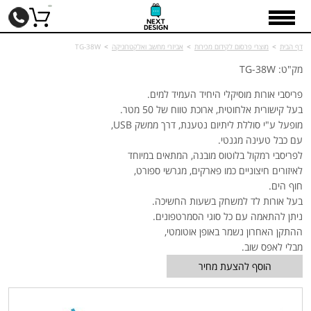
דף הבית
>
מוצרי פרסום לקידום מכירות
>
אביזרי מחשב ואלקטרוניקה
>
TG-38W
מק"ט: TG-38W
פריסבי אורות מוסיקלי היחיד העמיד למים.
בעל קישורית אלחוטית, ארוכת טווח של 50 מטר.
מופעל ע"י סוללת ליתיום נטענת, דרך ממשק USB,
עם כבל טעינה מגנטי.
לפריסבי רמקול בלוטוס מובנה, המתאים במיוחד
לאיזורים חיצוניים כמו פארקים, מגרשי ספורט,
חוף הים.
בעל אורות לד למשחק בשעות החשיכה.
ניתן להתאמה עם כל סוגי הסמרטפונים.
ההתקן האחרון נשמר באופן אוטומטי,
מבלי לאפס שוב.
הוסף להצעת מחיר