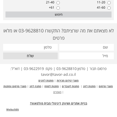
21-40
11-20
61+
41-60
חיפוש
לא מצאתם את מה שרציתם? התקשרו 03-9628810 או מלאו
פרטים
שלח
פרסום תבור | טלפון:03-9628810 | פקס: 03-9622919 | דוא"ל:
tavor@tavor-ad.co.il
מוצרי קידום מכירות
|
מתנות לחגים
מוצרי פרסום
|
מתנות לחג
|
מתנות לעובדים
|
מתנות לפסח
|
מתנה לחג
|
מוצרי פרסום ומתנות
|
מאמרים
בניית אתרים ושיווק דיגיטלי מבית פולפאוור!
Webuildit