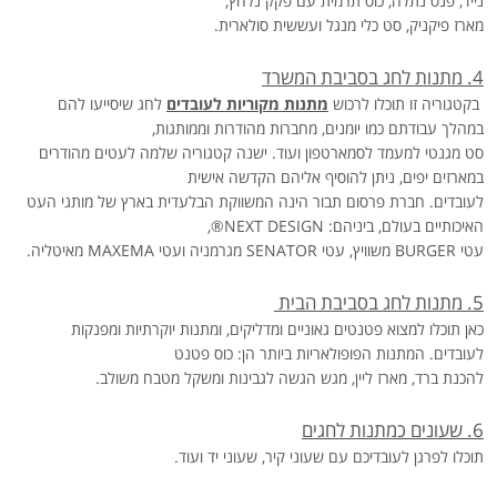
נייד, פנס נתלה, כוס תרמית עם פקק נלחץ,
מארז פיקניק, סט כלי מנגל ועששית סולארית.
4. מתנות לחג בסביבת המשרד
בקטגוריה זו תוכלו לרכוש
מתנות מקוריות לעובדים
לחג שיסייעו להם
במהלך עבודתם כמו יומנים, מחברות מהודרות וממותגות,
סט מגנטי למעמד לסמארטפון ועוד. ישנה קטגוריה שלמה לעטים מהודרים
במארזים יפים, ניתן להוסיף אליהם הקדשה אישית
לעובדים. חברת פרסום תבור הינה המשווקת הבלעדית בארץ של מותגי העט
האיכותיים בעולם, ביניהם:
®NEXT DESIGN
,
עטי
BURGER
משוויץ, עטי
SENATOR
מגרמניה ועטי
MAXEMA
מאיטליה.
5. מתנות לחג בסביבת הבית
כאן תוכלו למצוא פטנטים גאוניים ומדליקים, ומתנות יוקרתיות ומפנקות
לעובדים. המתנות הפופולאריות ביותר הן: כוס פטנט
להכנת ברד, מארז ליין, מגש הגשה לגבינות ומשקל מטבח משולב.
6. שעונים כמתנות לחגים
תוכלו לפרגן לעובדיכם עם שעוני קיר, שעוני יד ועוד.