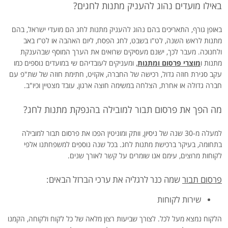
באילו מועדים נהוג להעניק מתנות לחגים?
באופן גורף, התאריכים בהם נהוג להעניק מתנות לחג הם מועדי ישראל, בהם
מתנות לראש השנה, לט"ו בשבט, לחג הפסח, ליום האהבה או לט"ו באב
ולחנוכה. מעבר לכך, ישנם מעסיקים שרואים את הערך המוסף שבהענקת
מתנות ו
מוצרי פרסום ומתנות
, ומעניקים לעובדיהם שי במועדים נוספים כמו
עקב סגירת חוזה גדול, רכישה של החברה, אקזיט, חתימת חוזה של שת"פ עם
חברה גדולה או אחרת, הצלחה במשימה חוצה ארגון, עובד מצטיין וכיו"ב.
מה הפך את פרסום תבור למובילה בהנפקת מתנות לחג?
למעלה מ-30 שנה של ניסיון, וותק ומוניטין הפכו את פרסום תבור למובילה
בתחומה, בעיקר ברכישת מתנות לחג. בכל שנה נוספים למשפחתנו אלפי
לקוחות מרוצים, עימם אנו שומרים על קשר לאורך שנים.
פרסום תבור
שמה כנר לרגליה את ערכי הברזל הבאים:
שירות לקוחות
הלקוח נמצא מעל לכל. לצורך שביעות רצון מלאה של כל לקוח ולקוחה, הקמנו