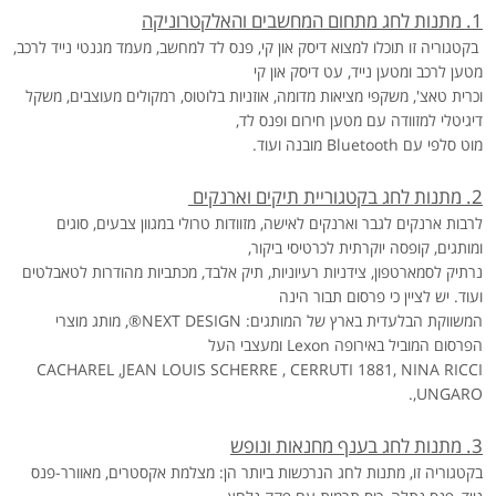
1. מתנות לחג מתחום המחשבים והאלקטרוניקה
בקטגוריה זו תוכלו למצוא דיסק און קי, פנס לד למחשב, מעמד מגנטי נייד לרכב,
מטען לרכב ומטען נייד, עט דיסק און קי
וכרית טאצ', משקפי מציאות מדומה, אוזניות בלוטוס, רמקולים מעוצבים, משקל
דיגיטלי למזוודה עם מטען חירום ופנס לד,
מוט סלפי עם
Bluetooth
מובנה ועוד.
2. מתנות לחג בקטגוריית תיקים וארנקים
לרבות ארנקים לגבר וארנקים לאישה, מזוודות טרולי במגוון צבעים, סוגים
ומותגים, קופסה יוקרתית לכרטיסי ביקור,
נרתיק לסמארטפון, צידניות רעיוניות, תיק אלבד, מכתביות מהודרות לטאבלטים
ועוד. יש לציין כי פרסום תבור הינה
המשווקת הבלעדית בארץ של המותגים:
®NEXT DESIGN
, מותג מוצרי
הפרסום המוביל באירופה
Lexon
ומעצבי העל
CACHAREL ,JEAN LOUIS SCHERRE , CERRUTI 1881, NINA RICCI
.
,UNGARO
3. מתנות לחג בענף מחנאות ונופש
בקטגוריה זו, מתנות לחג הנרכשות ביותר הן: מצלמת אקסטרים, מאוורר-פנס