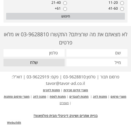
21-40
11-20
61+
41-60
חיפוש
לא מצאתם את מה שרציתם? התקשרו 03-9628810 או מלאו
פרטים
שלח
פרסום תבור | טלפון:03-9628810 | פקס: 03-9622919 | דוא"ל:
tavor@tavor-ad.co.il
מוצרי קידום מכירות
|
מתנות לחגים
מוצרי פרסום
|
מתנות לחג
|
מתנות לעובדים
|
מתנות לפסח
|
מתנה לחג
|
מוצרי פרסום ומתנות
|
מאמרים
בניית אתרים ושיווק דיגיטלי מבית פולפאוור!
Webuildit