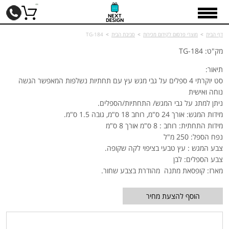
דף הבית
>
מוצרי פרסום לקידום מכירות
>
סביבת הבית
>
TG-184
מק"ט: TG-184
תיאור:
סט יוקרתי 4 ספלים על גבי מגש עץ עם תחתיות נשלפות המאפשר הגשה
נוחה ואישית
ניתן למתג על גבי המגש/ התחתיות/הספלים.
מידות המגש: אורך 24 ס"מ, רוחב 18 ס"מ, גובה 1.5 ס"מ.
מידות התחתית: רוחב : 8 ס"מ אורך 8 ס"מ
נפח הספל: 250 מ"ל
צבע המגש : עץ טבעי בציפוי לקה שקופה.
צבע הספלים: לבן
מארז: קופסאת מתנה מהודרת בצבע שחור.
הוסף להצעת מחיר