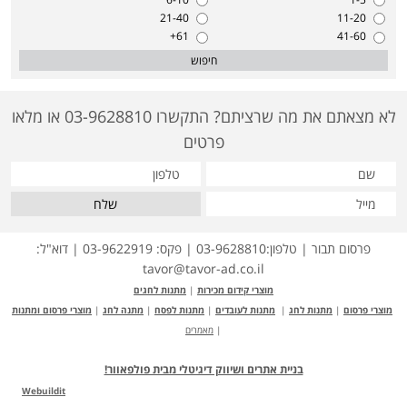
21-40
11-20
61+
41-60
חיפוש
לא מצאתם את מה שרציתם? התקשרו 03-9628810 או מלאו
פרטים
שלח
פרסום תבור | טלפון:03-9628810 | פקס: 03-9622919 | דוא"ל:
tavor@tavor-ad.co.il
מוצרי קידום מכירות
|
מתנות לחגים
מוצרי פרסום
|
מתנות לחג
|
מתנות לעובדים
|
מתנות לפסח
|
מתנה לחג
|
מוצרי פרסום ומתנות
|
מאמרים
בניית אתרים ושיווק דיגיטלי מבית פולפאוור!
Webuildit