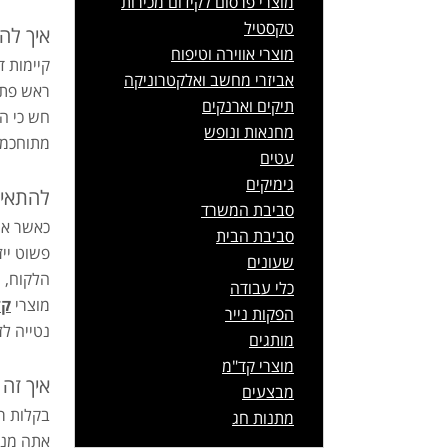
מוצרי פרסום לקידום מכירות
טקסטיל
איך לה
מוצרי אווירה וטיפוח
קיימות 
אביזרי מחשב ואלקטרוניקה
ראש פתו
תיקים וארנקים
חש כי הו
מחנאות ונופש
מתוחכמי
עטים
גימיקים
להתאים
סביבת המשרד
כאשר את
סביבת הבית
פשוט יי
שעונים
הלקוח, 
כלי עבודה
מוצרי
קד
הפקות נייר
נטייה לז
מותגים
מוצרי קד"מ
איך זה 
מבצעים
מתנות חג
אתה מנסה