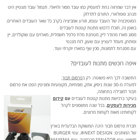
אין דבר שמרווה נחת למעסיק כמו עובד מסור ולויאלי. תגמול עובד מצטיין הינו
מנהג פופולארי, התורם לתדלוק
המוטיבציה של העובד עצמו, וזורע אמביציה בקרב כל שאר העובדים האחרים.
באופן זה, תוכלו לרכוש מתנות קטנות לעובדים
מסוג מארז מהודר ליין, מטחנת מלח פלפל חשמלית, מארזים עם שוקולדים, יין
ופותחן, מעמד לעציץ עם שעון, לוח מגנטי
עם מסגרות לתמונות, סכין שף במארז יוקרתי ועוד.
איפה רוכשים מתנות לעובדים?
התשובה לכך היא פשוטה: רק ב
פרסום תבור
.
למעלה מ-30 שנות ניסיון, וותק, מומחיות, מקצועיות ומוניטין הפכו את פרסום
תבור למובילה בתחומה,
בעיקר ברכישת
מתנות קטנות לעובדים
עם
קידום
מכירות לעסקים
.
בכל שנה מתווספים לקהל
לקוחותינו מאות לקוחות מרוצים.
חברת פרסום תבור הינה המשווקת הבלעדית בארץ
של המותגים:
®NEXT DESIGN
, עטי
BURGER
משוויץ, עטי
SENATOR
מגרמניה, עטי
MAXEMA