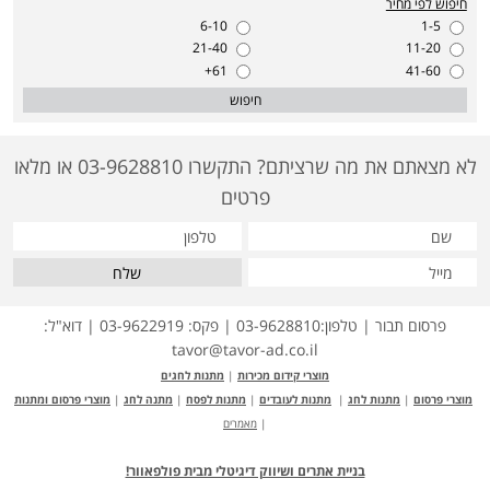
חיפוש לפי מחיר
6-10
1-5
21-40
11-20
61+
41-60
חיפוש
לא מצאתם את מה שרציתם? התקשרו 03-9628810 או מלאו
פרטים
שלח
פרסום תבור | טלפון:03-9628810 | פקס: 03-9622919 | דוא"ל:
tavor@tavor-ad.co.il
מוצרי קידום מכירות
|
מתנות לחגים
מוצרי פרסום
|
מתנות לחג
|
מתנות לעובדים
|
מתנות לפסח
|
מתנה לחג
|
מוצרי פרסום ומתנות
|
מאמרים
בניית אתרים ושיווק דיגיטלי מבית פולפאוור!