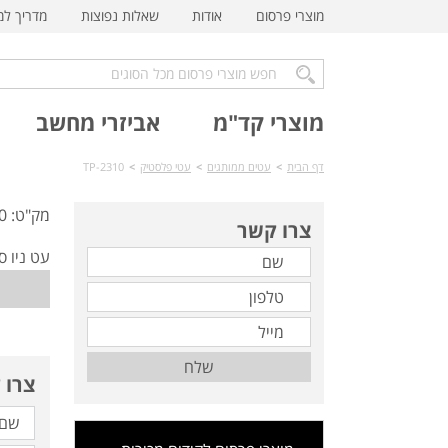
מוצרי פרסום
אודות
שאלות נפוצות
מדריך ל
מוצרי קד"מ
אביזרי מחשב
דף הבית
>
עטים ממותגים
>
עטי פלסטיק
>
TP-2310
מק"ט: TP-2310
צרו קשר
עט ניו ס
שלח
צרו 