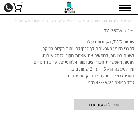
דף הבית
>
מוצרי פרסום לקידום מכירות
>
אביזרי מחשב ואלקטרוניקה
>
אוזניות סטראו TC-260W
מק"ט: TC-260W
אוזניות TWS, הקטנות בעולם
לחצני המגע מאפשרים לך לנגן/להשהות בקלות מוזיקה,
לשנות רצועות, להתאים את עוצמת הקול ולנהל שיחות.
אוזניות מאפשרות חיבור יציב וטווח אלחוטי של עד 10 מטרים
זמן הטעינה הוא 1.5 עד 2 שעות בלבד
האריזה כוללת טבעת למחזיק המפתחות
גודל המוצר-45/35/24 מ"מ
הוסף להצעת מחיר