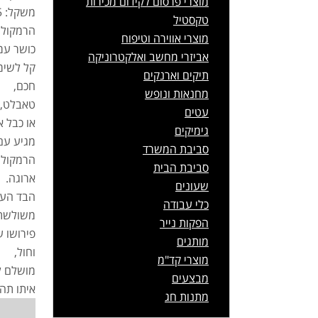
מוצרי פרסום לקידום מכירות
משקל: 368.5 גרם ומעוצב להיות נוח לנשיאה.
טקסטיל
הרמקול אלחו
מוצרי אווירה וטיפוח
כושר עמידה 
אביזרי מחשב ואלקטרוניקה
קל לשימ
תיקים וארנקים
חכם,
מחנאות ונופש
טאבלט, מ
עטים
או כבל אודיו 3.5 מ
גימיקים
מגיע עם כרטיס 
סביבת המשרד
הרמקול נ
סביבת הבית
ארוגה.
שעונים
הבד העמי
כלי עבודה
משולשת
הפקות נייר
פירושו ע
מותגים
וחול,
מוצרי קד"מ
מושלם ל
מבצעים
איתו תהנ
מתנות חג