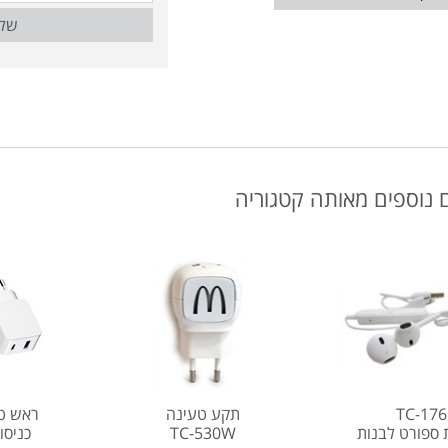
של
 נוספים מאותה קטגוריה
TC-176
תקע טעינה
ת ספורט לבנות
TC-530W
כניסות 505