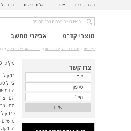
מוצרי פרסום
אודות
שאלות נפוצות
מדריך ל
מוצרי קד"מ
אביזרי מחשב
דף הבית
>
מוצרי פרסום לקידום מכירות
>
אביזרי מחשב ואלקטרוניקה
>
TC-133 רמקו
מק"ט: TC-133
צרו קשר
רמקול בלוט
צליל סטר
הם משול
הם יוצרים צליל ס
הם יוצרי
שלח
כרמקול 
מושלם ל
הרמקול נ