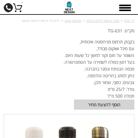
דף הבית
>
מוצרי פרסום לקידום מכירות
>
מחנאות ונופש
>
TG-631 תרמוס נירוסטה וואקום
מק"ט: TG-631
בקבוק תרמוס מנירוסטה איכותית,
עם מיכל וואקום מבודד,
השומר על חום וקור למשך כל שעות היום.
בעל דופן כפולה לשמירה על הטמפרטורה.
מכסה הנפתח ונסגר בהברגה.
ניתן למתג בחריטה והדפסה.
צבעים: כסוף, שחור ולבן.
גודל: 25/7 ס"מ
תכולה 500 מ"ל
הוסף להצעת מחיר