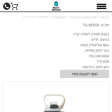
דף הבית
>
מוצרי פרסום לקידום מכירות
>
מחנאות ונופש
>
TG-883GR בקבוק ספורט
מק"ט: TG-883GR
בקבוק ספורט לשתיה קרה
בעיצוב חדיש.
עשוי פוליאטילן קשיח.
בעל לחצן פתיחה,
אטום ואינו נוזל.
650 מ"ל.
ניתן למתג בהדפסה
הוסף להצעת מחיר