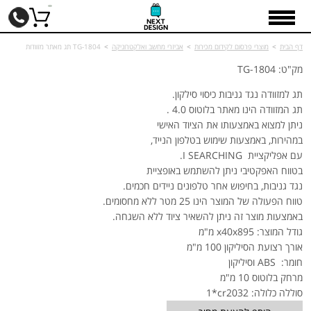
דף הבית
>
מוצרי פרסום לקידום מכירות
>
אביזרי מחשב ואלקטרוניקה
>
TG-1804 תג מאתר מזוודות
מק"ט: TG-1804
תג למזוודה נגד גניבות כיסוי סילקון.
תג המזוודה הינו מאתר בלוטוס 4.0 .
ניתן למצוא באמצעותו את הציוד האישי
במהירות, באמצעות שימוש בטלפון הנייד,
עם אפליקציית
I SEARCHING
.
בטווח האפקטיבי ניתן להשתמש באופציית
נגד גניבות, בחיפוש אחר טלפונים ניידים חכמים.
טווח הפעולה של המוצר הינו 25 מטר ללא מחסומים.
באמצעות מוצר זה ניתן להשאיר ציוד ללא השגחה.
גודל המוצר: 95
x40x8
מ"מ
אורך רצועת הסיליקון 100 מ"מ
חומר:
ABS
וסיליקון
מרחק בלוטוס 10 מ"מ
סוללה כלולה:
1*cr2032