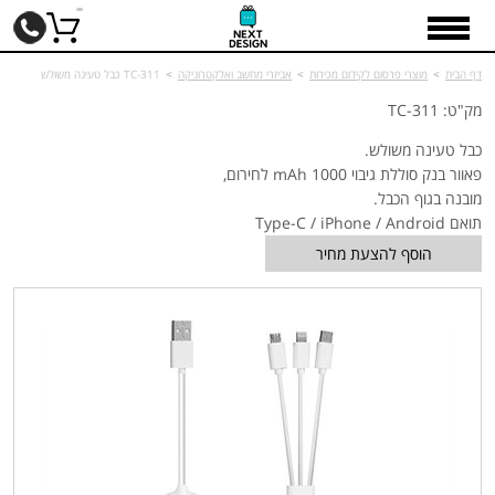
דף הבית
>
מוצרי פרסום לקידום מכירות
>
אביזרי מחשב ואלקטרוניקה
>
TC-311 כבל טעינה משולש
מק"ט: TC-311
כבל טעינה משולש.
פאוור בנק סוללת גיבוי 1000
mAh
לחירום,
מובנה בגוף הכבל.
תואם
Type-C / iPhone / Android
הוסף להצעת מחיר