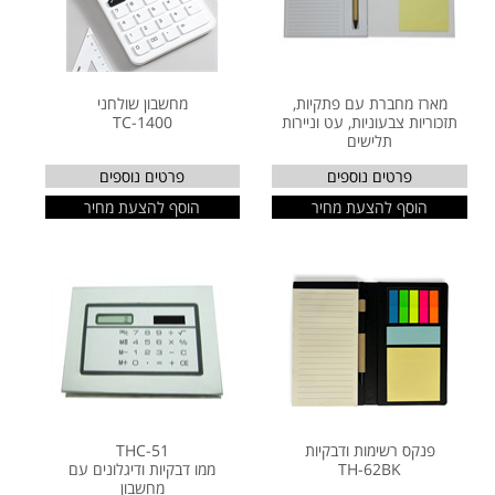
מארז מחברת עם פתקיות,
מחשבון שולחני
תזכוריות צבעוניות, עט וניירות
TC-1400
תלישים
פרטים נוספים
פרטים נוספים
הוסף להצעת מחיר
הוסף להצעת מחיר
פנקס רשימות ודבקיות
THC-51
TH-62BK
ממו דבקיות ודיגלונים עם
מחשבון