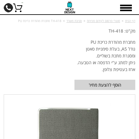
דף הבית
>
מוצרי פרסום לקידום מכירות
>
סביבת משרד
>
TH-418 מחברת מהודרת כריכת PU
מק"ט: TH-418
מחברת מהודרת כריכת PU
גודל A5, בעלת סימניית סאטן
ומסגרת מתכת בשוליים.
ניתן למתג ע"י הדפסה או הטבעה.
ארוז בעטיפת צלופן.
הוסף להצעת מחיר