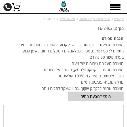
דף הבית
>
מוצרי פרסום לקידום מכירות
>
מחנאות ונופש
>
TE-8462
מק"ט: TE-8462
מגבת ספורט
המגבת מבצעת קירור מתמשך באופן קבוע, לאחר מגע וסחיטה במים
מתאים ל: ספורטאים, מטיילים, לאנשים הסובלים מחום באופן קבוע
בעלת כושר ספיגה רב
המגבת מעלימה ניחוחות של זיעה
המגבת מגיעה בבקבוקון פלסטיק, השומר על המגבת.
מגבת איכותית העשויה מ 100% פוליאסטר
גודל המגבת- 1.00/35 ס"מ
המגבת ארוזה בבקבוק שקוף עם וו שאקל לתליה נוחה
הוסף להצעת מחיר