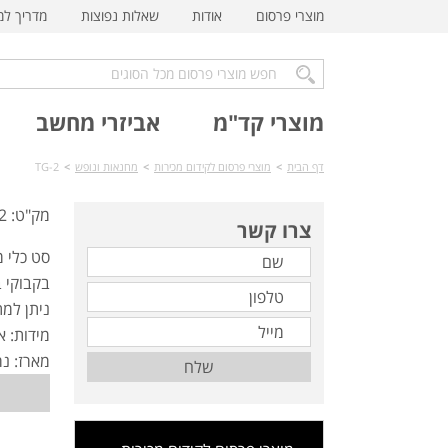
מוצרי פרסום
אודות
שאלות נפוצות
מדריך ל
מוצרי קד"מ
אביזרי מחשב
דף הבית
>
מוצרי פרסום לקידום מכירות
>
מחנאות ונופש
>
TG-2
מק"ט: TG-2
צרו קשר
סט כלי מ
בקבוקי 
ניתן למת
מידות: אורך: 31.50 ס"מ, רוח
מארז: נ
שלח