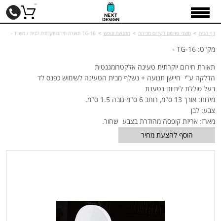
דף הבית
>
מוצרי פרסום לקידום מכירות
>
מחנאות ונופש
>
TG-16 תאורת חירום יוקרתית לבית / משרד -
מק"ט: TG-16 -
תאורת חירום יוקרתית טעינה אלקטרומגנטית
הדלקה ע"י חיישן תנועה + נשלף מבית הטעינה לשימוש כפנס לד
בעל סוללת ליתיום נטענת
מידות: אורך 13 ס"מ, רוחב 6 ס"מ גובה 1.5 ס"מ.
צבע: לבן
מארז: אריזת קופסה מהודרת בצבע שחור.
הוסף להצעת מחיר