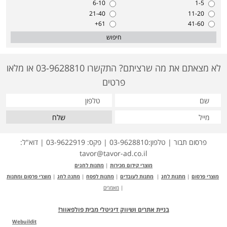
6-10
1-5
21-40
11-20
61+
41-60
חיפוש
לא מצאתם את מה שרציתם? התקשרו 03-9628810 או מלאו
פרטים
שלח
פרסום תבור | טלפון:03-9628810 | פקס: 03-9622919 | דוא"ל:
tavor@tavor-ad.co.il
מוצרי קידום מכירות
|
מתנות לחגים
מוצרי פרסום
|
מתנות לחג
|
מתנות לעובדים
|
מתנות לפסח
|
מתנה לחג
|
מוצרי פרסום ומתנות
|
מאמרים
בניית אתרים ושיווק דיגיטלי מבית פולפאוור!
Webuildit