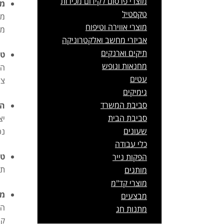
מוצרי פרסום לקידום מכירות
מצ
טקסטיל
מוצרי אווירה וטיפוח
מצב
אביזרי מחשב ואלקטרוניקה
תיקים וארנקים
טכ
מחנאות ונופש
הס
עטים
צל
גימיקים
סביבת המשרד
הס
סביבת הבית
שעונים
נט
כלי עבודה
טו
הפקות נייר
תו
מותגים
מוצרי קד"מ
מב
מבצעים
המ
מתנות חג
קי