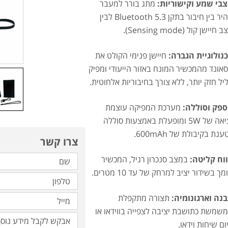
בי שמע וקישוריות:
מתג בורר למעבר
מהיר בין חיבור בתקן Bluetooth 5.3 לבין
 חיישן קול (Sensing mode).
נולוגיית הגברה:
חיישן פנימי הקולט את
אונד מהמכשיר המונח באזור הייעודי ומפיק
יל חזק יותר, ללא צורך בחיבוריות אלחוטית.
פק וסוללה:
מערכת המפיקה עוצמת
יציאה של 5W ומופעלת באמצעות סוללה
ענת בקיבולת של 600mAh.
צרו קשר
וח קליטה:
במצב סנכרון רגיל, המכשיר
מך בשידור יציב למרחק של עד 10 מטרים.
נה וארגונומיה:
תצורה מתקפלת
שמשת כתושבת יציבה לצפייה בווידאו או
ום שיחות וידאו.