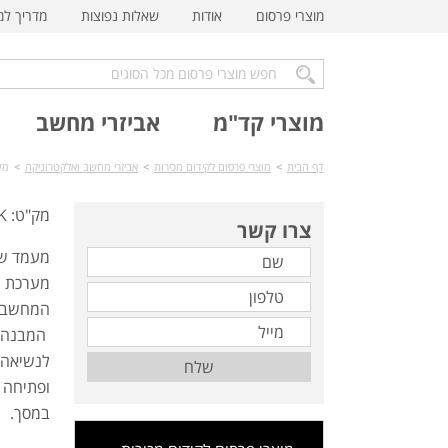
מוצרי פרסום
אודות
שאלות נפוצות
מדריך ל
מוצרי קד"מ
אביזרי מחשב
דף הבית
>
מוצרי פרסום לקידום מכירות
>
אביזרי מחשב ואלקטרוניקה
>
מעמ
מק"ט: TC-915BK
צרו קשר
מעמד שו
מערכת ה
המחשב.
המבנה ה
לנשיאה 
שלח
ופתיחה 
במסך.