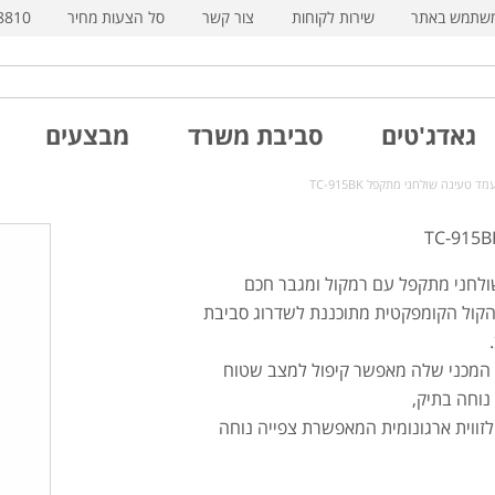
משתמש באתר
שירות לקוחות
צור קשר
סל הצעות מחיר
8810
גאדג'טים
סביבת משרד
מבצעים
ד טעינה שולחני מתקפל TC-915BK
לחני מתקפל עם רמקול ומגבר חכם
קול הקומפקטית מתוכננת לשדרוג סביבת
מכני שלה מאפשר קיפול למצב שטוח
נוחה בתיק,
לזווית ארגונומית המאפשרת צפייה נוחה