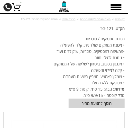
דף הבית
>
מוצרי פרסום לקידום מכירות
>
סביבת הבית
>
מכונת מסטיקים/סוכריות TG-121
מק"ט: TG-121
מכונת מסטיקים / סוכריות
• מכונת ממתקים שולחנית, קלה להפעלה
•מתאימה למסטיקים, סוכריות, שוקולדים ועוד
• ניתנת למילוי חוזר
• מנגנון בסיבוב, ביטחון לשליפה של הממתקים
• קלה למילוי והפעלה
• מומלץ כאמצעי ממריץ בשעות העבודה
• מסופקת ללא המילוי
מידות:
גובה: 15 ס"מ, קוטר: 9 ס"מ
גודל קופסה - 9/9/15 ס"מ
הוסף להצעת מחיר