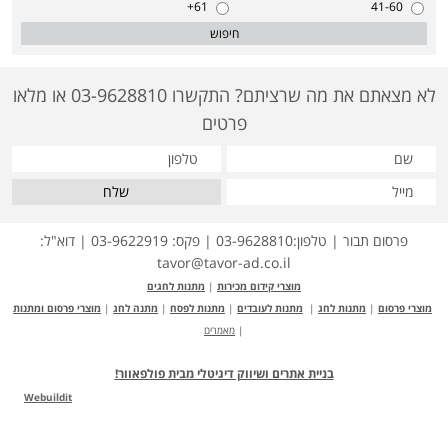
61+
41-60
חיפוש
לא מצאתם את מה שרציתם? התקשרו 03-9628810 או מלאו
פרטים
שלח
פרסום תבור | טלפון:03-9628810 | פקס: 03-9622919 | דוא"ל:
tavor@tavor-ad.co.il
מוצרי קידום מכירות
|
מתנות לחגים
מוצרי פרסום
|
מתנות לחג
|
מתנות לעובדים
|
מתנות לפסח
|
מתנה לחג
|
מוצרי פרסום ומתנות
|
מאמרים
בניית אתרים ושיווק דיגיטלי מבית פולפאוור!
Webuildit