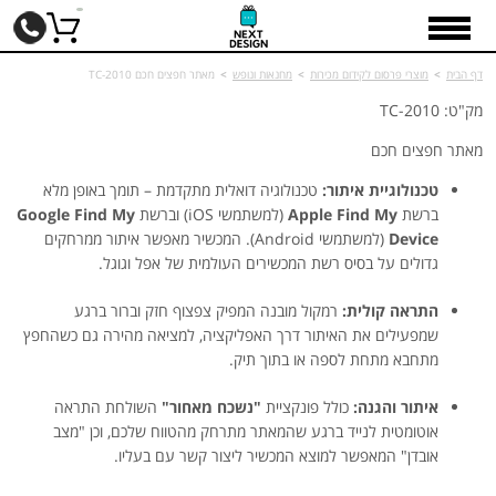
דף הבית
>
מוצרי פרסום לקידום מכירות
>
מחנאות ונופש
>
מאתר חפצים חכם TC-2010
מק"ט: TC-2010
מאתר חפצים חכם
טכנולוגיית איתור:
טכנולוגיה דואלית מתקדמת – תומך באופן מלא
ברשת
Apple Find My
(למשתמשי iOS) וברשת
Google Find My
Device
(למשתמשי Android). המכשיר מאפשר איתור ממרחקים
גדולים על בסיס רשת המכשירים העולמית של אפל וגוגל.
התראה קולית:
רמקול מובנה המפיק צפצוף חזק וברור ברגע
שמפעילים את האיתור דרך האפליקציה, למציאה מהירה גם כשהחפץ
מתחבא מתחת לספה או בתוך תיק.
איתור והגנה:
כולל פונקציית
"נשכח מאחור"
השולחת התראה
אוטומטית לנייד ברגע שהמאתר מתרחק מהטווח שלכם, וכן "מצב
אובדן" המאפשר למוצא המכשיר ליצור קשר עם בעליו.