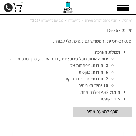
דף הבית
>
מוצרי פרסום לקידום מכירות
>
כלי עבודה
>
פנס עם כלי עבודה TG-267
מק"ט: TG-267
פנס רב-תכליתי, המשמש גם כערכת כלי עבודה.
תכולת הערכה:
יחידה אחת מכל פריט:
ידית, מוט הארכה, סכין, סרט מדידה
2 יחידות:
מפתחות אלן
6 יחידות:
בוקסות
2 יחידות:
מברגים מדויקים
10 יחידות:
ביטים
חומר:
ABS ופלדת פחמן
ארוז בקופסה
הוסף להצעת מחיר