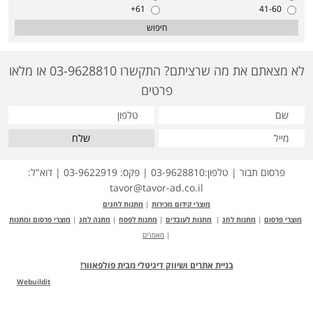
61+
41-60
חיפוש
לא מצאתם את מה שרציתם? התקשרו 03-9628810 או מלאו
פרטים
שלח
פרסום תבור | טלפון:03-9628810 | פקס: 03-9622919 | דוא"ל:
tavor@tavor-ad.co.il
מוצרי קידום מכירות
|
מתנות לחגים
מוצרי פרסום
|
מתנות לחג
|
מתנות לעובדים
|
מתנות לפסח
|
מתנה לחג
|
מוצרי פרסום ומתנות
|
מאמרים
בניית אתרים ושיווק דיגיטלי מבית פולפאוור!
Webuildit