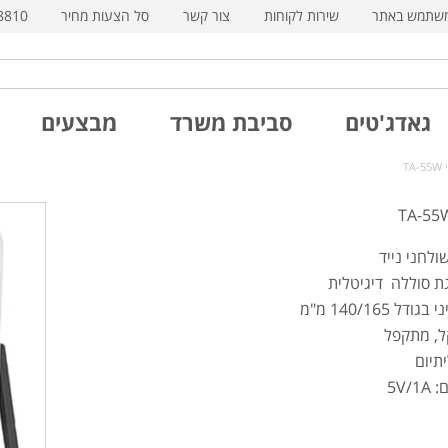
משתמש באתר
שירות לקוחות
צור קשר
סל הצעות מחיר
8810
גאדג'טים
סביבת משרד
מבצעים
T
ולחני נייד
ת סוללה דיגיטלית
ודל 140/165 מ"מ
, מתקפל
תיום
5V/