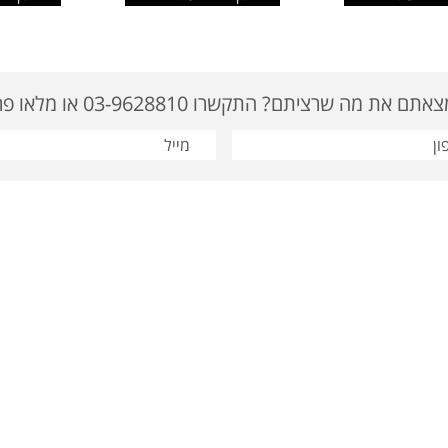
ם את מה שרציתם? התקשרו 03-9628810 או מלאו פרטים
: 03-9622919 | דוא"ל: tavor@tavor-ad.co.il
מוצרי קידום מכירות
|
מתנות לחגים
סום
|
מתנות לחג
|
מתנות לעובדים
|
מתנות לפסח
|
מתנה לחג
|
מוצרי פרסום ומתנות
|