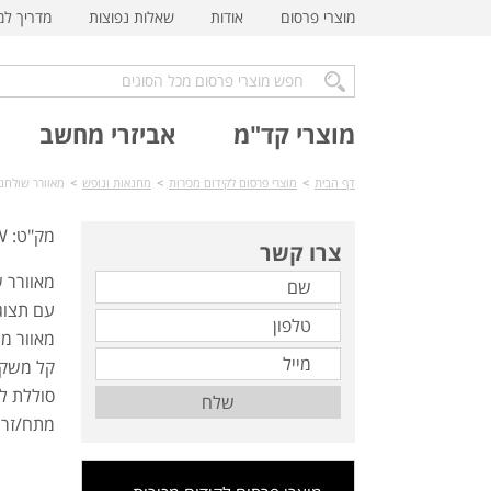
מוצרי פרסום
אודות
שאלות נפוצות
מדריך ל
מוצרי קד"מ
אביזרי מחשב
דף הבית
>
מוצרי פרסום לקידום מכירות
>
מחנאות ונופש
>
מאוורר שולחני A-55W
מק"ט: TA-55W
צרו קשר
מאוורר ש
עם תצוג
מאוור מיני בג
קל משקל
סוללת לי
שלח
מתח/זרם: 1A