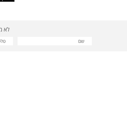
לא מצאת
פרסום תבור | טלפון:03-9628810 | פקס
מוצרי פר