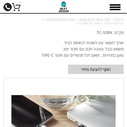
דף הבית
>
מוצרי פרסום לקידום מכירות
>
אביזרי מחשב ואלקטרוניקה
>
כבל טעינה מהירה TIPE C כפול-TC-93BK
מק"ט: TC-93BK
שרוך לצוואר עם לשונית לנשיאת הנייד
משמש ככבל טעינה חכם עם חיבור יציב
טוען במהירות , תואם לכל מכשירים עם חיבור TIPE-C
הוסף להצעת מחיר