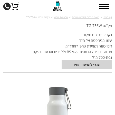
דף הבית
>
מוצרי פרסום לקידום מכירות
>
מחנאות ונופש
>
בקבוק תרמי TG-756W
מק"ט: TG-756W
בקבוק תרמי חום/קור
עשוי מנירוסטה אל חלד
דופן כפול לשמירת טמפ' לאורך זמן
מכסה - סגירה הרמטית עשוי PP+BS ידית וטבעת סיליקון
נפח-700 מ"ל
הוסף להצעת מחיר