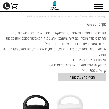
דף הבית
>
מוצרי פרסום לקידום מכירות
>
מחנאות ונופש
>
בקבוק תרמי TG-885
מק"ט: TG-885
התרמוס קל משקל ששומר על המשקאות חמים או קרירים במשך שעות.
התרמוס כולל מכסה עם ידית ,מעוצב ארגונומית המאפשר לסובב אותו בקלות
ופתח מעוצב בצורה חכמה לשתייה חסינת נזילות.
אידיאלי עבור נסיעות, פעילויות בחוץ, מכונית, משרד, בית, בית ספר, פיקניק, יוגה
חמה,
טיולים רגליים, קמפינג וכו '.
בקבוק זה עשוי מפלדת אל חלד פרימיום 304 .
קיבולת: 500 מ "ל
הוסף להצעת מחיר