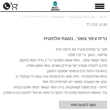
דף הבית
>
מוצרי פרסום לקידום מכירות
>
מחנאות ונופש
>
כרית נסיעות מאסג' TT-122
מק"ט: TT-122
כרית עיסוי צוואר , נטענת אלחוטית
מקל על מתחים ומגביר את זרימת הדם.
אלחוטי , נטען ע"י כבל USB
עיסוי רקמות עמוק - עיסוי שיאצו המופעל ע"י 2 גלילי עיסוי במיקום
מרגיע להקלה ושחרור של שרירים כואבים, עיסוי שיאצו מסייע
בהמרצת זרימת הדם ובשיפור אספקת החמצן.
נוחות אולטימטיבית - מילוי ספוג זיכרון איכותי ונוח עטוף בד קטיפתי רך,
הופך את משענת הצוואר הזו לאידאלית לכל אחד
ניידות - קלת משקל וקומפקטית, כרית עיסוי הצוואר תלווה אתכם בקלות
בכל הטיסות והנסיעות שלכם כדי להפוך כל טיסה או טיול לתענוג מרגיע ומפנק
הוסף להצעת מחיר