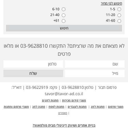
חיפוש לפי מחיר
6-10
1-5
21-40
11-20
61+
41-60
חיפוש
לא מצאתם את מה שרציתם? התקשרו 03-9628810 או מלאו
פרטים
שלח
פרסום תבור | טלפון:03-9628810 | פקס: 03-9622919 | דוא"ל:
tavor@tavor-ad.co.il
מוצרי קידום מכירות
|
מתנות לחגים
מוצרי פרסום
|
מתנות לחג
|
מתנות לעובדים
|
מתנות לפסח
|
מתנה לחג
|
מוצרי פרסום ומתנות
|
מאמרים
בניית אתרים ושיווק דיגיטלי מבית פולפאוור!