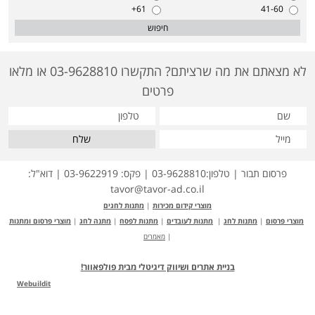
61+
41-60
חיפוש
לא מצאתם את מה שרציתם? התקשרו 03-9628810 או מלאו
פרטים
שלח
פרסום תבור | טלפון:03-9628810 | פקס: 03-9622919 | דוא"ל:
tavor@tavor-ad.co.il
מוצרי קידום מכירות
|
מתנות לחגים
מוצרי פרסום
|
מתנות לחג
|
מתנות לעובדים
|
מתנות לפסח
|
מתנה לחג
|
מוצרי פרסום ומתנות
|
מאמרים
בניית אתרים ושיווק דיגיטלי מבית פולפאוור!
Webuildit