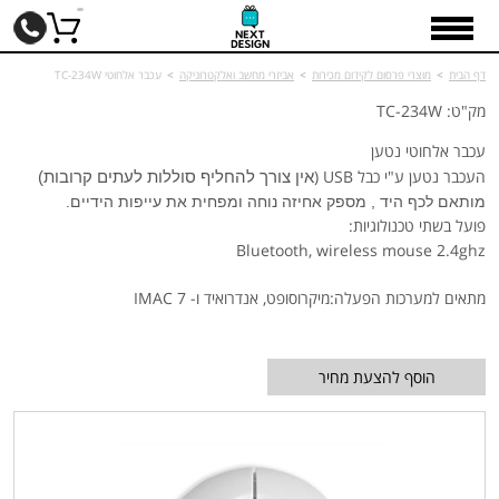
דף הבית
>
מוצרי פרסום לקידום מכירות
>
אביזרי מחשב ואלקטרוניקה
>
עכבר אלחוטי TC-234W
מק"ט: TC-234W
עכבר אלחוטי נטען
העכבר נטען ע"י כבל USB (
אין צורך להחליף סוללות לעתים קרובות)
מותאם לכף היד , מספק אחיזה נוחה ומפחית את עייפות הידיים.
פועל בשתי טכנולוגיות:
Bluetooth, wireless mouse 2.4ghz
מתאים למערכות הפעלה:מיקרוסופט, אנדרואיד ו- IMAC 7
הוסף להצעת מחיר