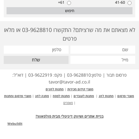
61+
41-60
חיפוש
לא מצאתם את מה שרציתם? התקשרו 03-9628810 או מלאו
פרטים
שלח
פרסום תבור | טלפון:03-9628810 | פקס: 03-9622919 | דוא"ל:
tavor@tavor-ad.co.il
מוצרי קידום מכירות
|
מתנות לחגים
מוצרי פרסום
|
מתנות לחג
|
מתנות לעובדים
|
מתנות לפסח
|
מתנה לחג
|
מוצרי פרסום ומתנות
|
מאמרים
בניית אתרים ושיווק דיגיטלי מבית פולפאוור!
Webuildit