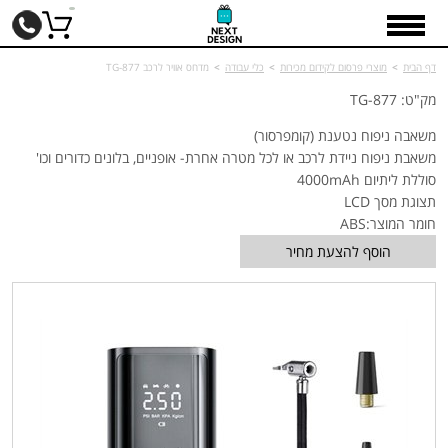
דף הבית
>
מוצרי פרסום לקידום מכירות
>
כלי עבודה
>
מדחס אוויר לרכב TG-877
מק"ט: TG-877
משאבה ניפוח נטענת (קומפרסור)
משאבת ניפוח ניידת לרכב או לכל מטרה אחרת- אופניים, בלונים כדורים וכו'
סוללת ליתיום 4000mAh
תצוגת מסך LCD
חומר המוצר:ABS
הוסף להצעת מחיר