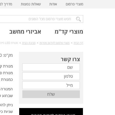
מוצרי פרסום
אודות
שאלות נפוצות
מדריך ל
מוצרי קד"מ
אביזרי מחשב
דף הבית
>
מוצרי פרסום לקידום מכירות
>
סביבת הבית
>
מנורת LED ניידת TG-200
מק"ט: TG-200
צרו קשר
מנורת ק
מנורת
ED
כמנורת ק
המנורה מ
שלח
שברגע ש
שניות כי