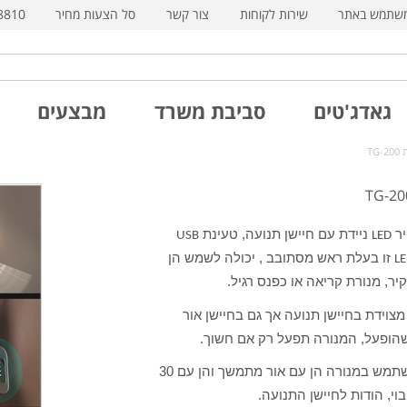
משתמש באתר
שירות לקוחות
צור קשר
סל הצעות מחיר
8810
גאדג'טים
סביבת משרד
מבצעים
יר
ניידת עם חיישן תנועה, טעינת
USB
LED
זו בעלת ראש מסתובב , יכולה לשמש הן
L
יר, מנורת קריאה או כפנס רגיל.
צוידת בחיישן תנועה אך גם בחיישן אור
הופעל, המנורה תפעל רק אם חשוך.
ניתן להשתמש במנורה הן עם אור מתמשך והן עם 30
בוי, הודות לחיישן התנועה.