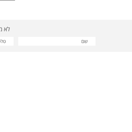
לא מצאת
פרסום תבור | טלפון:03-9628810 | פקס
מוצרי פר