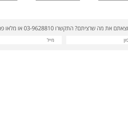
ם את מה שרציתם? התקשרו 03-9628810 או מלאו פרטים
: 03-9622919 | דוא"ל: tavor@tavor-ad.co.il
מוצרי קידום מכירות
|
מתנות לחגים
סום
|
מתנות לחג
|
מתנות לעובדים
|
מתנות לפסח
|
מתנה לחג
|
מוצרי פרסום ומתנות
|