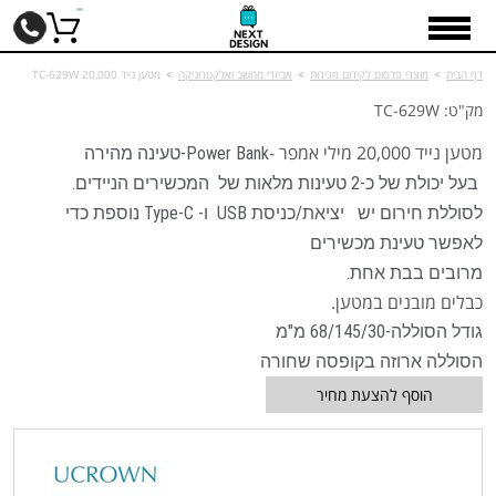
דף הבית
>
מוצרי פרסום לקידום מכירות
>
אביזרי מחשב ואלקטרוניקה
>
מטען נייד 20,000 TC-629W
מק"ט: TC-629W
מטען נייד 20,000 מילי אמפר -
Power Bank-טעינה מהירה
בעל יכולת של כ-2 טעינות מלאות של המכשירים הניידים.
לסוללת חירום יש יציאת/כניסת USB ו- Type-C נוספת כדי
לאפשר טעינת מכשירים
מרובים בבת אחת.
כבלים מובנים במטען.
גודל הסוללה-68/145/30 מ"מ
הסוללה ארוזה בקופסה שחורה
הוסף להצעת מחיר