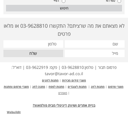
61+
41-60
חיפוש
לא מצאתם את מה שרציתם? התקשרו 03-9628810 או מלאו
פרטים
שלח
פרסום תבור | טלפון:03-9628810 | פקס: 03-9622919 | דוא"ל:
tavor@tavor-ad.co.il
מוצרי קידום מכירות
|
מתנות לחגים
מוצרי פרסום
|
מתנות לחג
|
מתנות לעובדים
|
מתנות לפסח
|
מתנה לחג
|
מוצרי פרסום ומתנות
|
מאמרים
בניית אתרים ושיווק דיגיטלי מבית פולפאוור!
Webuildit