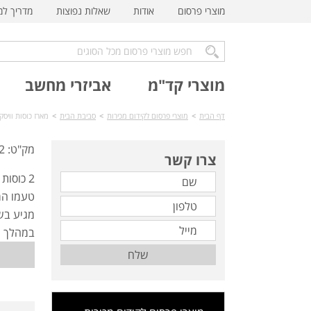
מוצרי פרסום
אודות
שאלות נפוצות
מדריך ל
מוצרי קד"מ
אביזרי מחשב
דף הבית
>
מוצרי פרסום לקידום מכירות
>
סביבת הבית
>
מארז כוסות וויסקי וק
מק"ט: TK-8002
צרו קשר
טעמו המש
מגיע בש
במהלך ש
שלח