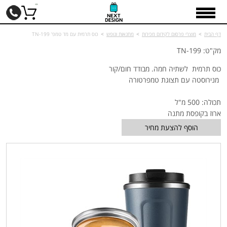
דף הבית
>
מוצרי פרסום לקידום מכירות
>
מחנאות ונופש
>
כוס תרמית עם מד טמפ' TN-199
מק"ט: TN-199
כוס תרמית לשתיה חמה. מבודד חום/קור
מנירוסטה עם תצוגת טמפרטורה
תכולה: 500 מ"ל
ארוז בקופסת מתנה
הוסף להצעת מחיר