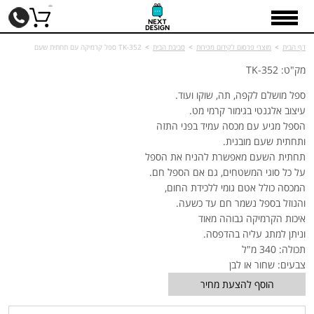
דף הבית
>
מוצרי פרסום לקידום מכירות
>
סביבת הבית
>
TK-352 ספל קרמיקה עם תחתית שעם
מק"ט: TK-352
ספל מושלם לקפה, תה, שוקו ועוד.
עיצוב אלגנטי בגימור קרמי מט.
הספל מגיע עם מכסה עמיד בפני התזה
ותחתית שעם מובנית.
תחתית השעם מאפשרת להניח את הספל
על כל סוגי המשטחים, גם אם הספל חם.
המכסה כולל אטם גומי ללכידת החום,
והנוזל בספל נשמר חם עד כשעה.
איכות הקרמיקה גבוהה מאוד
וניתן למתג עליה בהדפסה.
תכולה: 340 מ"ל
צבעים: שחור או לבן
הוסף להצעת מחיר