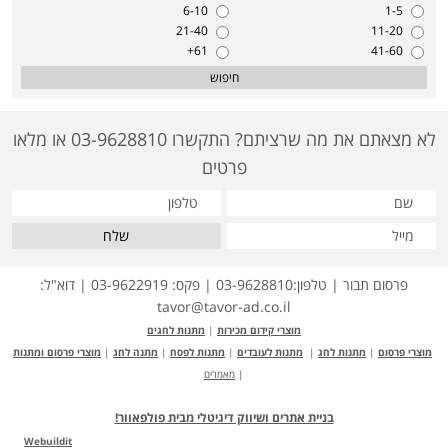
6-10
1-5
21-40
11-20
61+
41-60
חיפוש
לא מצאתם את מה שרציתם? התקשרו 03-9628810 או מלאו
פרטים
שלח
פרסום תבור | טלפון:03-9628810 | פקס: 03-9622919 | דוא"ל:
tavor@tavor-ad.co.il
מוצרי קידום מכירות
|
מתנות לחגים
מוצרי פרסום
|
מתנות לחג
|
מתנות לעובדים
|
מתנות לפסח
|
מתנה לחג
|
מוצרי פרסום ומתנות
|
מאמרים
בניית אתרים ושיווק דיגיטלי מבית פולפאוור!
Webuildit