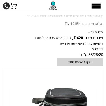
דף הבית
>
מוצרי פרסום לקידום מכירות
>
מחנאות ונופש
>
צידנית גב TN-191BK
מק"ט: צידנית גב TN-191BK
צידנית גב -
צידנית מבד
420
D
,
בידוד לשמירת קור/חום
כתפיות גב, 2 כיסי רשת צדדיים
21 ליטר
38/28/20
ס"מ
הוסף להצעת מחיר