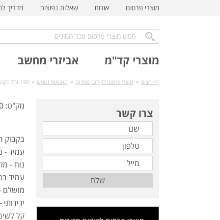
מוצרי פרסום
אודות
שאלות נפוצות
מדריך ל
מוצרי קד"מ
אביזרי מחשב
דף הבית
>
מוצרי פרסום לקידום מכירות
>
מחנאות ונופש
>
TN-190 בקבוק רב פעמי איכותי
מק"ט: TN-190
צרו קשר
בקבוק רב
עמיד - נ
נוח - מל
עמיד בפנ
שלח
מושלם -
ידידותי 
קל לשימו