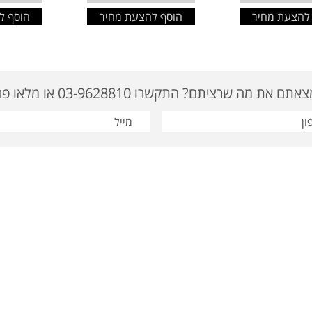
להצעת מחיר
הוסף להצעת מחיר
הוסף ל
ם את מה שרציתם? התקשרו 03-9628810 או מלאו פרטים
: 03-9622919 | דוא"ל: tavor@tavor-ad.co.il
מוצרי קידום מכירות
|
מתנות לחגים
סום
|
מתנות לחג
|
מתנות לעובדים
|
מתנות לפסח
|
מתנה לחג
|
מוצרי פרסום ומתנות
|