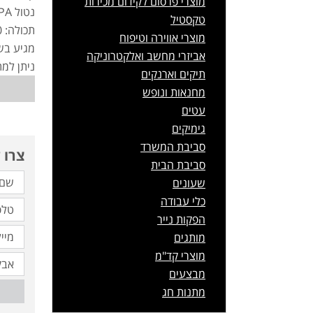
מוצרי פרסום לקידום מכירות
נטול BPA, שומר על סביבה ירוקה.
טקסטיל
תכולה: 650 מ"ל
מוצרי אווירה וטיפוח
מגיע בשנ
אביזרי מחשב ואלקטרוניקה
ניתן למ
תיקים וארנקים
מחנאות ונופש
עטים
גימיקים
סביבת המשרד
צרו 
סביבת הבית
שעונים
כלי עבודה
הפקות נייר
מותגים
מוצרי קד"מ
מבצעים
מתנות חג