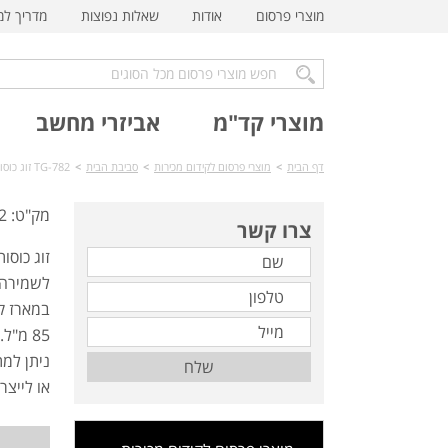
מוצרי פרסום
אודות
שאלות נפוצות
מדריך ל
מוצרי קד"מ
אביזרי מחשב
דף הבית
>
מוצרי פרסום לקידום מכירות
>
סביבת הבית
>
TG-782 זוג כוסות אספרסו דופן כפולה
מק"ט: TG-782
צרו קשר
זוג כוסו
לשמירה 
במארז ק
85 מ"ל.
ניתן למ
שלח
או לייצר