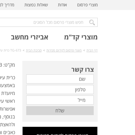
מוצרי פרסום
אודות
שאלות נפוצות
מדריך ל
מוצרי קד"מ
אביזרי מחשב
דף הבית
>
מוצרי פרסום לקידום מכירות
>
סביבת הבית
>
TG-673 כרית עיסוי
מק"ט: TG-673
צרו קשר
כרית עי
באמצעות
מיועדת ל
ראשי עיס
אפשרות ב
שלח
בנוסף, 
ולהאצת 
כאבים ות