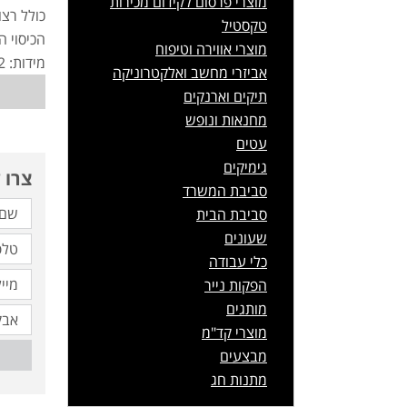
מוצרי פרסום לקידום מכירות
כולל רצ
טקסטיל
הכיסוי ה
מוצרי אווירה וטיפוח
מידות: 21x32 ס"מ.
אביזרי מחשב ואלקטרוניקה
תיקים וארנקים
מחנאות ונופש
עטים
גימיקים
צרו 
סביבת המשרד
סביבת הבית
שעונים
כלי עבודה
הפקות נייר
מותגים
מוצרי קד"מ
מבצעים
מתנות חג