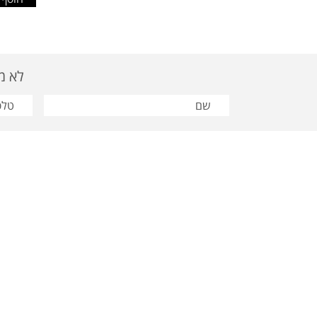
לא מצאת
פרסום תבור | טלפון:03-9628810 | פקס
מוצרי פר