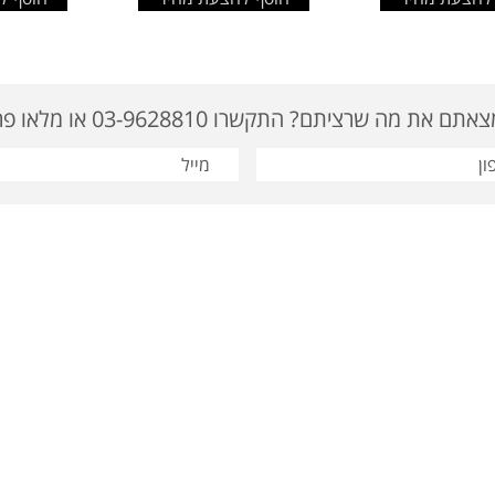
ם את מה שרציתם? התקשרו 03-9628810 או מלאו פרטים
: 03-9622919 | דוא"ל: tavor@tavor-ad.co.il
מוצרי קידום מכירות
|
מתנות לחגים
סום
|
מתנות לחג
|
מתנות לעובדים
|
מתנות לפסח
|
מתנה לחג
|
מוצרי פרסום ומתנות
|