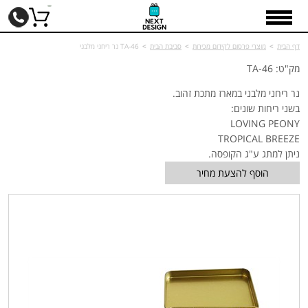
דף הבית
>
מוצרי פרסום לקידום מכירות
>
סביבת הבית
>
TA-46 נר ריחני מלבני
מק"ט: TA-46
נר ריחני מלבני במארז מתכת זהוב.
בשני ריחות שונים:
LOVING PEONY
TROPICAL BREEZE
ניתן למתג ע"ג הקופסה.
הוסף להצעת מחיר