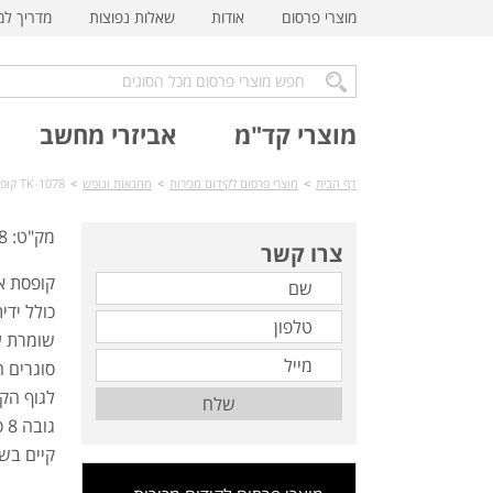
מוצרי פרסום
אודות
שאלות נפוצות
מדריך ל
מוצרי קד"מ
אביזרי מחשב
דף הבית
>
מוצרי פרסום לקידום מכירות
>
מחנאות ונופש
>
TK-1078 קופסת אוכל תרמית אטומה
מק"ט: TK-1078
צרו קשר
קופסת א
כולל ידי
שומרת על
סוגרים 
לגוף הק
שלח
גובה 8 ס"מ, קוטר 15 ס"מ
קיים בש