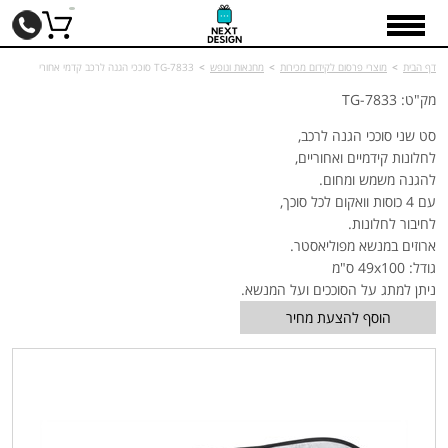
דף הבית
>
מוצרי פרסום לקידום מכירות
>
מחנאות ונופש
>
TG-7833 סוככי הגנה לרכב קדמי אחורי
מק"ט: TG-7833
סט שני סוככי הגנה לרכב,
לחלונות קידמיים ואחוריים,
להגנה משמש ומחום.
עם 4 כוסות וואקום לכל סוכך,
לחיבור לחלונות.
ארוזים במנשא מפוליאסטר.
גודל: 49x100 ס"מ
ניתן למתג על הסוככים ועל המנשא.
הוסף להצעת מחיר