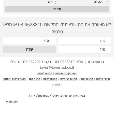
61+
41-60
חיפוש
לא מצאתם את מה שרציתם? התקשרו 03-9628810 או מלאו
פרטים
שלח
פרסום תבור | טלפון:03-9628810 | פקס: 03-9622919 | דוא"ל:
tavor@tavor-ad.co.il
מוצרי קידום מכירות
|
מתנות לחגים
מוצרי פרסום
|
מתנות לחג
|
מתנות לעובדים
|
מתנות לפסח
|
מתנה לחג
|
מוצרי פרסום ומתנות
|
מאמרים
בניית אתרים ושיווק דיגיטלי מבית פולפאוור!
Webuildit